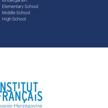
Kindergarten
Elementary School
Middle School
High School