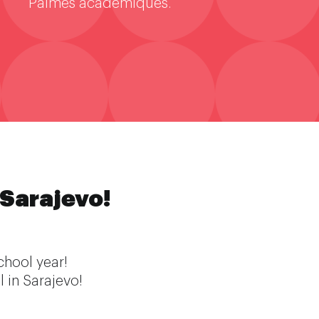
Palmes académiques.
 Sarajevo!
chool year!
l in Sarajevo!