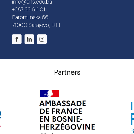
info@cifs.edu.ba
+387 33 611 011
Paromlinska 66
71000 Sarajevo, BiH
Partners