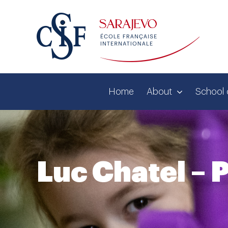
Skip
to
content
Home
About
School 
Luc Chatel – 