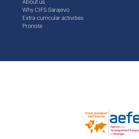
About us
Why CIFS Sarajevo
Extra-curricular activities
Pronote