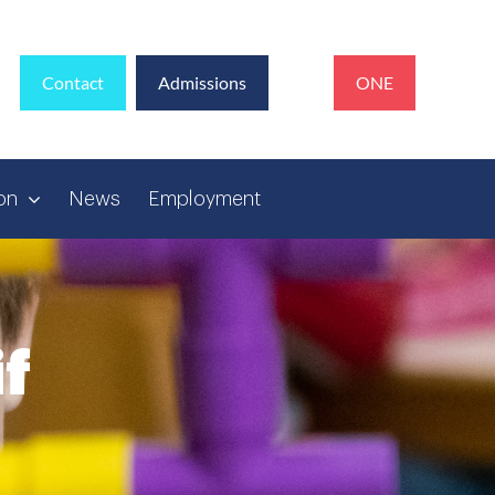
PRO
Contact
Admissions
ONE
NOTE
on
News
Employment
if