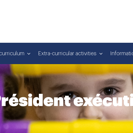
curriculum
Extra-curricular activities
Informati
Président exécut