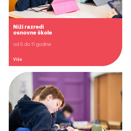
Niži razredi
osnovne škole
od 6 do 11 godine
Više